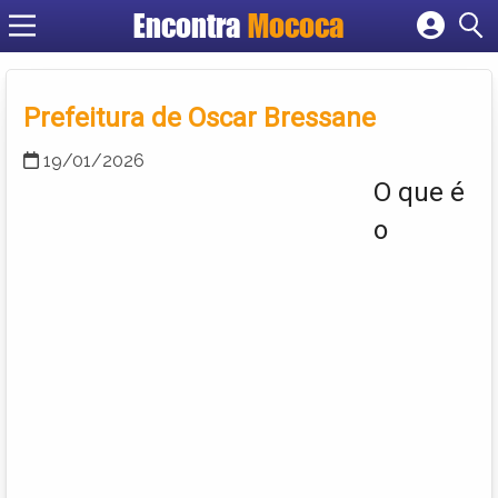
Encontra
Mococa
Cadastrar empresa
Fazer login
Criar conta
Prefeitura de Oscar Bressane
19/01/2026
O que é
o