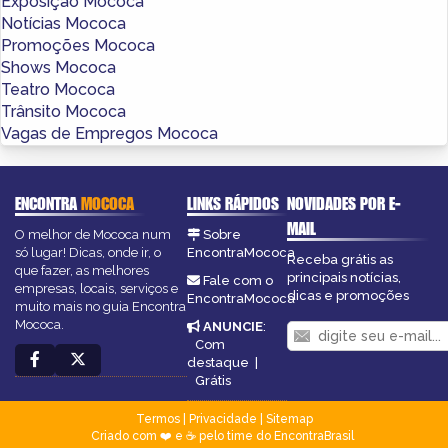
Exposição Mococa
Notícias Mococa
Promoções Mococa
Shows Mococa
Teatro Mococa
Trânsito Mococa
Vagas de Empregos Mococa
ENCONTRA
MOCOCA
LINKS RÁPIDOS
NOVIDADES POR E-
MAIL
O melhor de Mococa num
Sobre
só lugar! Dicas, onde ir, o
EncontraMococa
Receba grátis as
que fazer, as melhores
principais notícias,
Fale com o
empresas, locais, serviços e
dicas e promoções
EncontraMococa
muito mais no guia Encontra
Mococa.
ANUNCIE
:
Com
destaque
|
Grátis
Termos
|
Privacidade
|
Sitemap
Criado com ❤️ e ☕ pelo time do EncontraBrasil