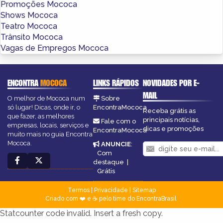
Promoções Mococa
Shows Mococa
Teatro Mococa
Trânsito Mococa
Vagas de Empregos Mococa
ENCONTRA
MOCOCA
LINKS RÁPIDOS
NOVIDADES POR E-
MAIL
O melhor de Mococa num
Sobre
só lugar! Dicas, onde ir, o
EncontraMococa
Receba grátis as
que fazer, as melhores
principais notícias,
Fale com o
empresas, locais, serviços e
dicas e promoções
EncontraMococa
muito mais no guia Encontra
Mococa.
ANUNCIE
:
Com
destaque
|
Grátis
Termos
|
Privacidade
|
Sitemap
Criado com ❤️ e ☕ pelo time do EncontraBrasil
Statcounter code invalid. Insert a fresh copy.