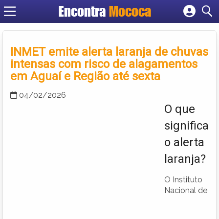
Encontra
Mococa
Cadastrar empresa
Fazer login
Criar conta
INMET emite alerta laranja de chuvas
intensas com risco de alagamentos
em Aguaí e Região até sexta
04/02/2026
O que
significa
o alerta
laranja?
O Instituto
Nacional de