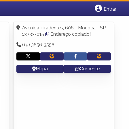
Entrar
Cadastrar empresa
Fazer login
Avenida Tiradentes, 606 - Mococa - SP -
Criar conta
13733-015
Endereço copiado!
(19) 3656-3556
Mapa
Comente