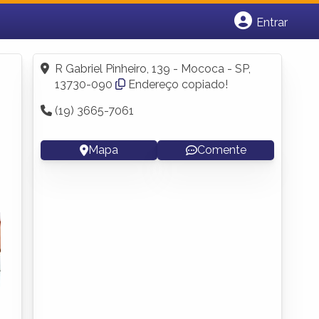
Entrar
Cadastrar empresa
Fazer login
R Gabriel Pinheiro, 139 - Mococa - SP,
Criar conta
13730-090
Endereço copiado!
(19) 3665-7061
Mapa
Comente