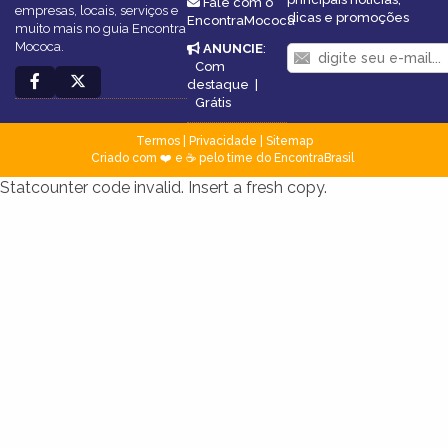
Fale com o
empresas, locais, serviços e
dicas e promoções
EncontraMococa
muito mais no guia Encontra
Mococa.
ANUNCIE
:
Com
destaque
|
Grátis
Termos
|
Privacidade
|
Sitemap
Criado com ❤️ e ☕ pelo time do EncontraBrasil
Statcounter code invalid. Insert a fresh copy.