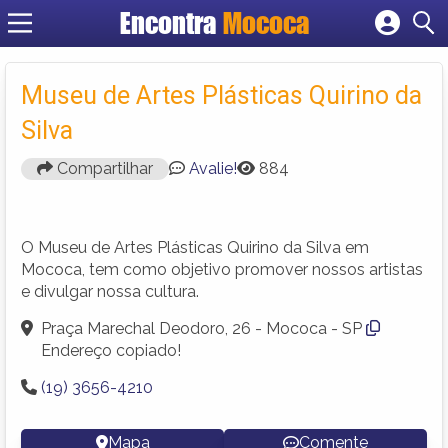
Encontra
Mococa
Cadastrar empresa
Fazer login
Museu de Artes Plásticas Quirino da
Criar conta
Silva
Compartilhar
Avalie!
884
O Museu de Artes Plásticas Quirino da Silva em
Mococa, tem como objetivo promover nossos artistas
e divulgar nossa cultura.
Praça Marechal Deodoro, 26 - Mococa - SP
Endereço copiado!
(19) 3656-4210
Mapa
Comente