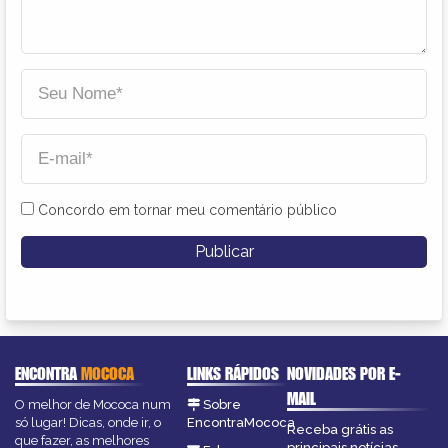
Concordo em tornar meu comentário público
ENCONTRA
MOCOCA
LINKS RÁPIDOS
NOVIDADES POR E-
MAIL
O melhor de Mococa num
Sobre
só lugar! Dicas, onde ir, o
EncontraMococa
Receba grátis as
que fazer, as melhores
principais notícias,