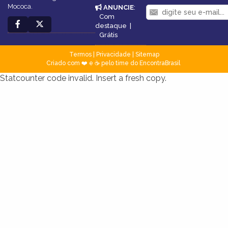
Mococa.
ANUNCIE
:
Com
destaque
|
Grátis
Termos
|
Privacidade
|
Sitemap
Criado com ❤️ e ☕ pelo time do EncontraBrasil
Statcounter code invalid. Insert a fresh copy.