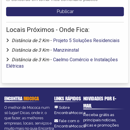
Locais Próximos - Onde Fica:
Distância de 2 Km
-
Projeto 5 Soluções Residenciais
Distância de 3 Km
-
Manzininstal
Distância de 3 Km
-
Caelmo Comércio e Instalações
Elétricas
ENCONTRA
MOCOCA
LINKS RÁPIDOS
NOVIDADES POR E-
MAIL
O melhor de Mococa num
Sobre
só lugar! Dicas, onde ir, o
EncontraMococa
Receba grátis as
que fazer, as melhores
principais notícias,
Fale com o
empresas, locais, serviços e
dicas e promoções
EncontraMococa
muito mais no guia Encontra