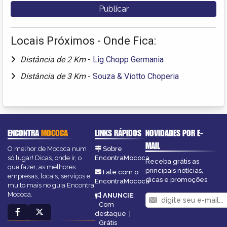
Locais Próximos - Onde Fica:
Distância de 2 Km
-
Lig Chopp Germania
Distância de 3 Km
-
Souza & Viotto Choperia
ENCONTRA
MOCOCA
LINKS RÁPIDOS
NOVIDADES POR E-
MAIL
O melhor de Mococa num
Sobre
só lugar! Dicas, onde ir, o
EncontraMococa
Receba grátis as
que fazer, as melhores
principais notícias,
Fale com o
empresas, locais, serviços e
dicas e promoções
EncontraMococa
muito mais no guia Encontra
Mococa.
ANUNCIE
:
Com
destaque
|
Grátis