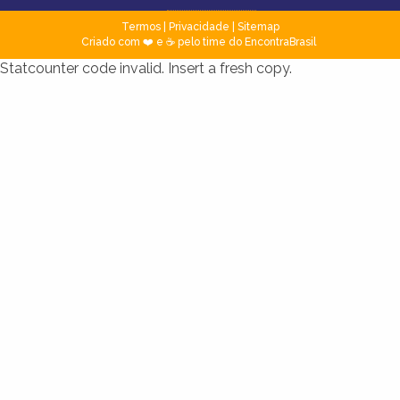
Termos
|
Privacidade
|
Sitemap
Criado com ❤️ e ☕ pelo time do EncontraBrasil
Statcounter code invalid. Insert a fresh copy.