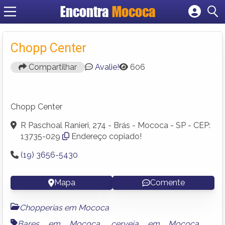
Encontra
Mococa
Cadastrar empresa
Fazer login
Chopp Center
Criar conta
Compartilhar
Avalie!
606
Chopp Center
R Paschoal Ranieri, 274 - Brás - Mococa - SP - CEP:
13735-029
Endereço copiado!
(19) 3656-5430
Mapa
Comente
Chopperias em Mococa
Bares em Mococa
,
cerveja em Mococa
,