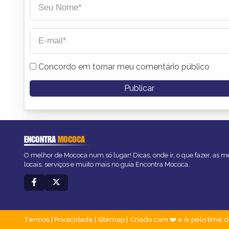
Concordo em tornar meu comentário público
ENCONTRA
MOCOCA
O melhor de Mococa num só lugar! Dicas, onde ir, o que fazer, as 
locais, serviços e muito mais no guia Encontra Mococa.
Termos
|
Privacidade
|
Sitemap
Criado com ❤️ e ☕ pelo time d