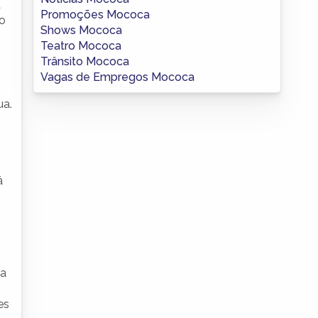
a
Promoções Mococa
zo
Shows Mococa
Teatro Mococa
Trânsito Mococa
Vagas de Empregos Mococa
ua.
á
da
es