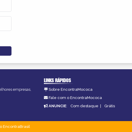
LINKS RÁPIDOS
melhores empresas,
Sobre EncontraMococa
Fale com o EncontraMococa
ANUNCIE
:
Com destaque
|
Grátis
o EncontraBrasil