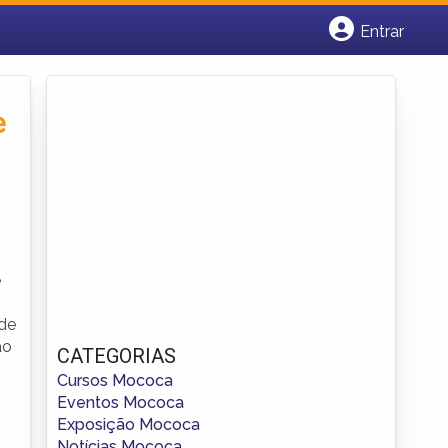
Entrar
Cadastrar empresa
Fazer login
Criar conta
e
e
 de
ão
CATEGORIAS
Cursos Mococa
Eventos Mococa
Exposição Mococa
Notícias Mococa