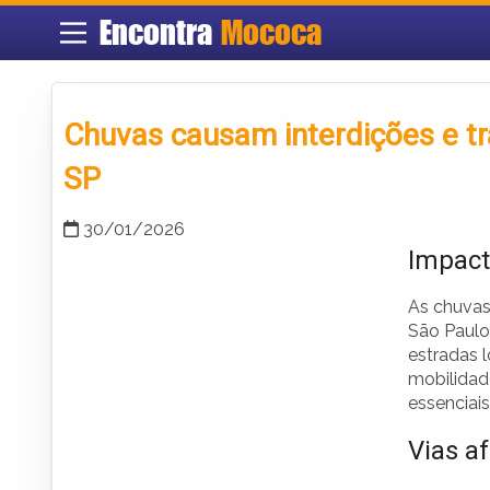
Encontra
Mococa
Chuvas causam interdições e tr
SP
30/01/2026
Impact
As chuvas
São Paulo,
estradas l
mobilidade
essenciais
Vias a