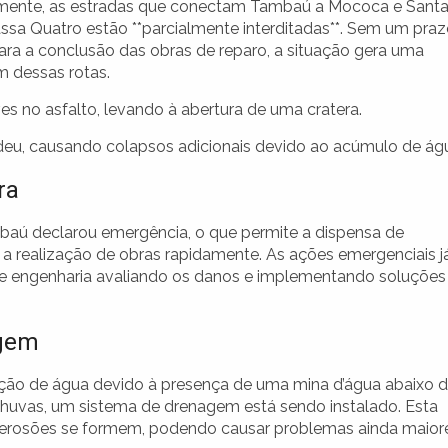
rmente, as estradas que conectam Tambaú a Mococa e Sant
assa Quatro estão **parcialmente interditadas**. Sem um pra
para a conclusão das obras de reparo, a situação gera uma
 dessas rotas.
es no asfalto, levando à abertura de uma cratera.
deu, causando colapsos adicionais devido ao acúmulo de ág
ra
mbaú declarou emergência, o que permite a dispensa de
e a realização de obras rapidamente. As ações emergenciais j
 engenharia avaliando os danos e implementando soluções
agem
tração de água devido à presença de uma mina d’água abaixo 
 chuvas, um sistema de drenagem está sendo instalado. Esta
as erosões se formem, podendo causar problemas ainda maior