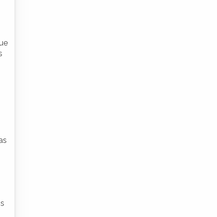
que
s
as
os