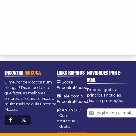
ENCONTRA
MOCOCA
LINKS RÁPIDOS
NOVIDADES POR E-
MAIL
O melhor de Mococa num
Sobre
só lugar! Dicas, onde ir, o
EncontraMococa
Receba grátis as
que fazer, as melhores
principais notícias,
Fale com o
empresas, locais, serviços e
dicas e promoções
EncontraMococa
muito mais no guia Encontra
Mococa.
ANUNCIE
:
Com
destaque
|
Grátis