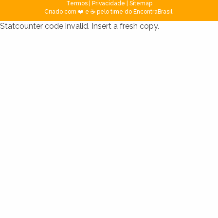
Termos
|
Privacidade
|
Sitemap
Criado com ❤️ e ☕ pelo time do EncontraBrasil
Statcounter code invalid. Insert a fresh copy.