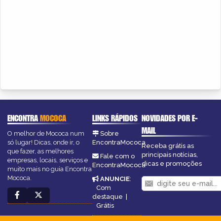
ENCONTRA
MOCOCA
LINKS RÁPIDOS
NOVIDADES POR E-
MAIL
O melhor de Mococa num
Sobre
só lugar! Dicas, onde ir, o
EncontraMococa
Receba grátis as
que fazer, as melhores
principais notícias,
Fale com o
empresas, locais, serviços e
dicas e promoções
EncontraMococa
muito mais no guia Encontra
Mococa.
ANUNCIE
:
Com
destaque
|
Grátis