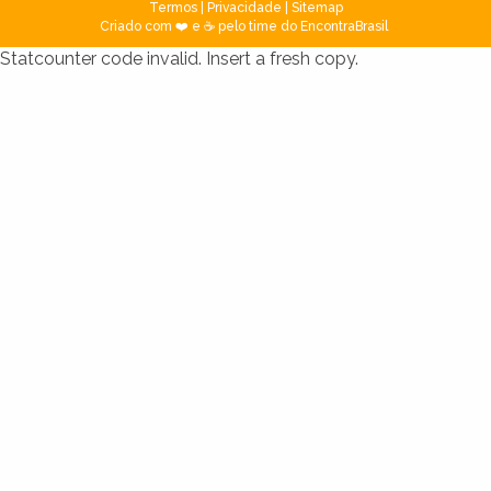
Termos
|
Privacidade
|
Sitemap
Criado com ❤️ e ☕ pelo time do EncontraBrasil
Statcounter code invalid. Insert a fresh copy.