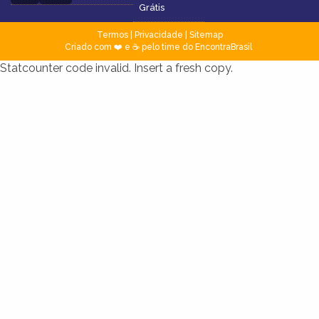
Grátis
Termos
|
Privacidade
|
Sitemap
Criado com ❤️ e ☕ pelo time do EncontraBrasil
Statcounter code invalid. Insert a fresh copy.