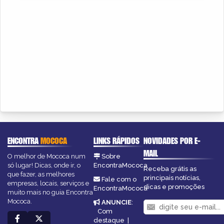
ENCONTRA
MOCOCA
LINKS RÁPIDOS
NOVIDADES POR E-
MAIL
O melhor de Mococa num
Sobre
só lugar! Dicas, onde ir, o
EncontraMococa
Receba grátis as
que fazer, as melhores
principais notícias,
Fale com o
empresas, locais, serviços e
dicas e promoções
EncontraMococa
muito mais no guia Encontra
Mococa.
ANUNCIE
:
Com
destaque
|