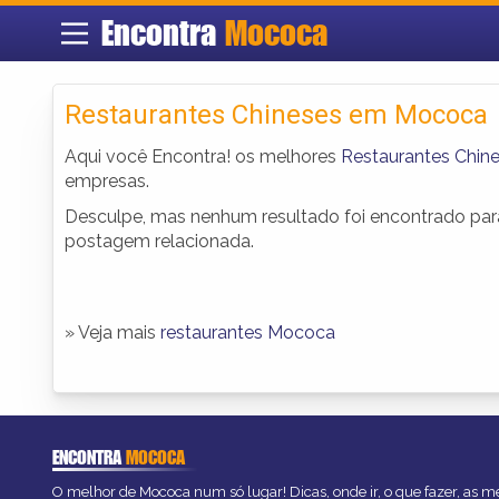
Encontra
Mococa
Restaurantes Chineses em Mococa
Aqui você Encontra! os melhores
Restaurantes Chi
empresas.
Desculpe, mas nenhum resultado foi encontrado para 
postagem relacionada.
» Veja mais
restaurantes Mococa
ENCONTRA
MOCOCA
O melhor de Mococa num só lugar! Dicas, onde ir, o que fazer, as 