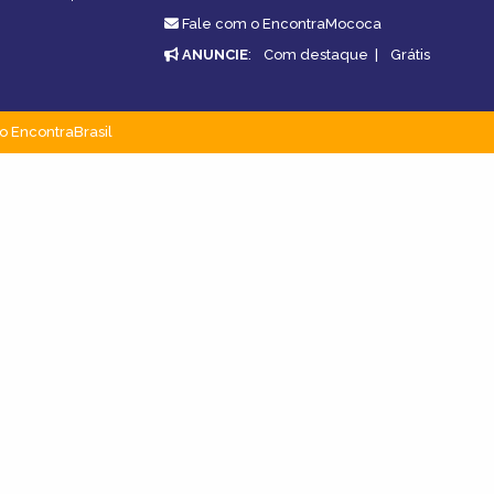
Fale com o EncontraMococa
ANUNCIE
:
Com destaque
|
Grátis
o EncontraBrasil