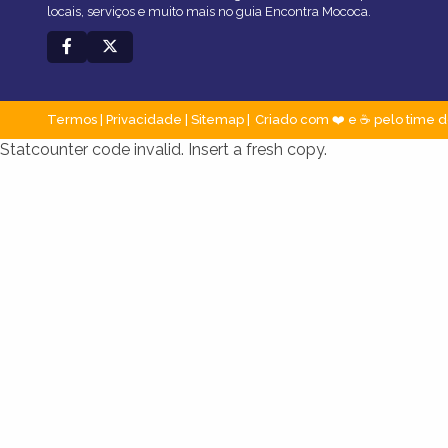
locais, serviços e muito mais no guia Encontra Mococa.
Termos
|
Privacidade
|
Sitemap
Criado com ❤️ e ☕ pelo time d
Statcounter code invalid. Insert a fresh copy.