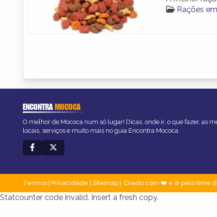
Rações e
ENCONTRA
MOCOCA
O melhor de Mococa num só lugar! Dicas, onde ir, o que fazer, as 
locais, serviços e muito mais no guia Encontra Mococa.
Termos
|
Privacidade
|
Sitemap
Criado com ❤️ e ☕ pelo time d
Statcounter code invalid. Insert a fresh copy.