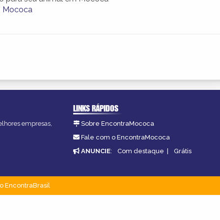
m Mococa
LINKS RÁPIDOS
melhores empresas,
Sobre EncontraMococa
Fale com o EncontraMococa
ANUNCIE
:
Com destaque
|
Grátis
o EncontraBrasil