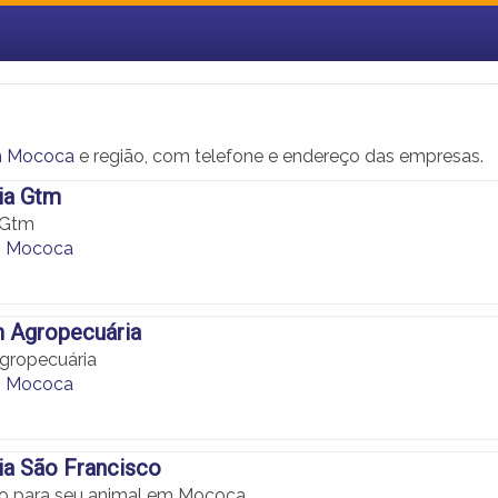
m Mococa
e região, com telefone e endereço das empresas.
ia Gtm
 Gtm
m Mococa
 Agropecuária
gropecuária
m Mococa
ia São Francisco
ão para seu animal em Mococa