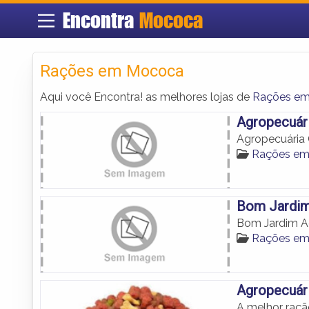
Encontra
Mococa
Rações em Mococa
Aqui você Encontra! as melhores lojas de
Rações e
Agropecuár
Agropecuária
Rações e
Bom Jardim
Bom Jardim A
Rações e
Agropecuár
A melhor raç