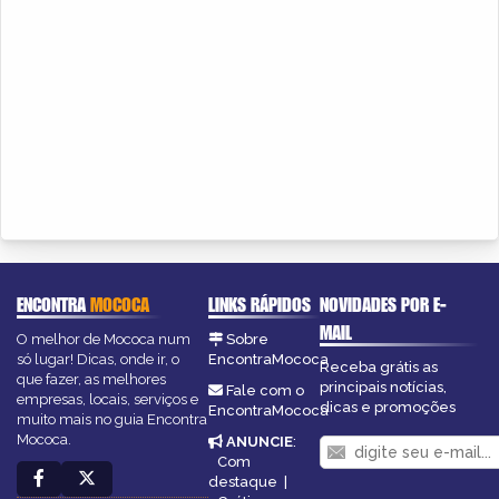
ENCONTRA
MOCOCA
LINKS RÁPIDOS
NOVIDADES POR E-
MAIL
O melhor de Mococa num
Sobre
só lugar! Dicas, onde ir, o
EncontraMococa
Receba grátis as
que fazer, as melhores
principais notícias,
Fale com o
empresas, locais, serviços e
dicas e promoções
EncontraMococa
muito mais no guia Encontra
Mococa.
ANUNCIE
:
Com
destaque
|