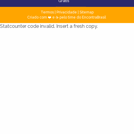
Grátis
Termos
|
Privacidade
|
Sitemap
Criado com ❤️ e ☕ pelo time do EncontraBrasil
Statcounter code invalid. Insert a fresh copy.