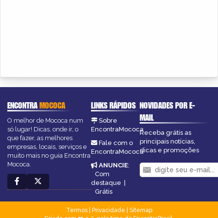
ENCONTRA
MOCOCA
LINKS RÁPIDOS
NOVIDADES POR E-
MAIL
O melhor de Mococa num
Sobre
só lugar! Dicas, onde ir, o
EncontraMococa
Receba grátis as
que fazer, as melhores
principais notícias,
Fale com o
empresas, locais, serviços e
dicas e promoções
EncontraMococa
muito mais no guia Encontra
Mococa.
ANUNCIE
:
Com
destaque
|
Grátis
Termos
|
Privacidade
|
Sitemap