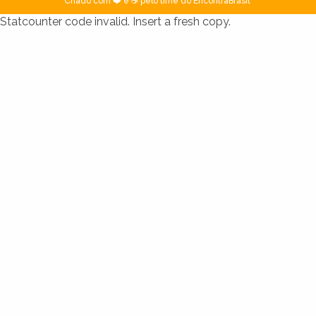
Criado com ❤️ e ☕ pelo time do EncontraBrasil
Statcounter code invalid. Insert a fresh copy.