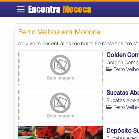
Encontra
Mococa
Ferro Velhos em Mococa
Aqui você Encontra! os melhores
Ferro Velhos em 
Golden Com
Golden Comér
Ferro Vel
Sucatas Abe
Sucatas Abela
Ferro Vel
Depósito S
Sucatas e rec