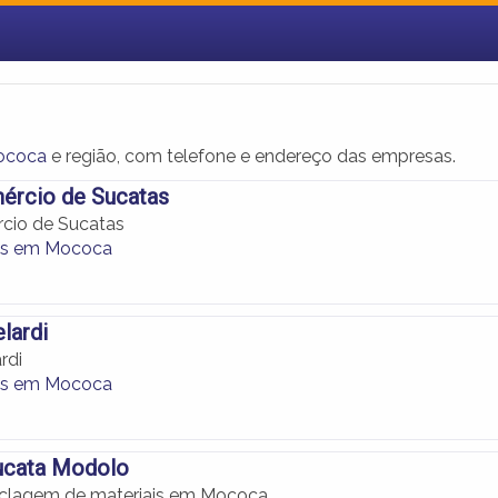
Mococa
e região, com telefone e endereço das empresas.
ércio de Sucatas
cio de Sucatas
hos em Mococa
lardi
rdi
hos em Mococa
ucata Modolo
iclagem de materiais em Mococa