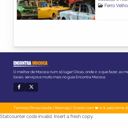
Ferro Vel
ENCONTRA
MOCOCA
O melhor de Mococa num só lugar! Dicas, onde ir, o que fazer, as 
locais, serviços e muito mais no guia Encontra Mococa.
Termos
|
Privacidade
|
Sitemap
Criado com ❤️ e ☕ pelo time d
Statcounter code invalid. Insert a fresh copy.