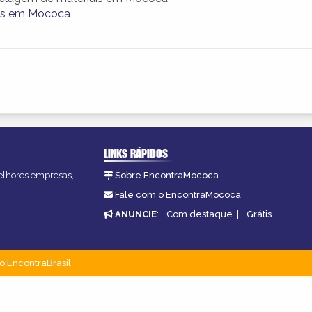
hos em Mococa
LINKS RÁPIDOS
melhores empresas,
Sobre EncontraMococa
Fale com o EncontraMococa
ANUNCIE
:
Com destaque
|
Grátis
o EncontraBrasil