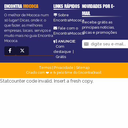
ENCONTRA
MOCOCA
LINKS RÁPIDOS
NOVIDADES POR E-
MAIL
O melhor de Mococa num
Sobre
só lugar! Dicas, onde ir, o
EncontraMococa
Receba grátis as
que fazer, as melhores
principais notícias,
Fale com o
empresas, locais, serviços e
dicas e promoções
EncontraMococa
muito mais no guia Encontra
Mococa.
ANUNCIE
:
Com
destaque
|
Grátis
Termos
|
Privacidade
|
Sitemap
Criado com ❤️ e ☕ pelo time do EncontraBrasil
Statcounter code invalid. Insert a fresh copy.