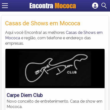
Encontra
Mococa
Cadastrar empresa
Fazer login
Casas de Shows em Mococa
Criar conta
Aqui você Encontra! as melhores
Casas de Shows em
Mococa
e região, com telefone e endereço das
empresas.
Carpe Diem Club
Novo conceito de entretenimento. Casa de show em
Mococa.