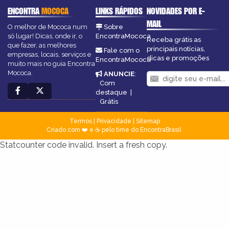
ENCONTRA
MOCOCA
LINKS RÁPIDOS
NOVIDADES POR E-
MAIL
O melhor de Mococa num
Sobre
só lugar! Dicas, onde ir, o
EncontraMococa
Receba grátis as
que fazer, as melhores
principais notícias,
Fale com o
empresas, locais, serviços e
dicas e promoções
EncontraMococa
muito mais no guia Encontra
Mococa.
ANUNCIE
:
Com
destaque
|
Grátis
Termos
|
Privacidade
|
Sitemap
Criado com ❤️ e ☕ pelo time do EncontraBrasil
Statcounter code invalid. Insert a fresh copy.