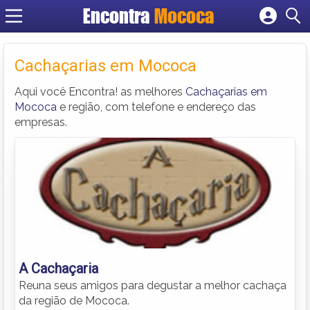
Encontra
Mococa
Cadastrar empresa
Fazer login
Cachaçarias em Mococa
Criar conta
Aqui você Encontra! as melhores
Cachaçarias em
Mococa
e região, com telefone e endereço das
empresas.
A Cachaçaria
Reuna seus amigos para degustar a melhor cachaça
da região de Mococa.