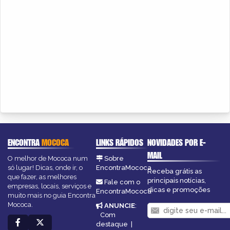
ENCONTRA
MOCOCA
LINKS RÁPIDOS
NOVIDADES POR E-
MAIL
O melhor de Mococa num
Sobre
só lugar! Dicas, onde ir, o
EncontraMococa
Receba grátis as
que fazer, as melhores
principais notícias,
Fale com o
empresas, locais, serviços e
dicas e promoções
EncontraMococa
muito mais no guia Encontra
Mococa.
ANUNCIE
:
Com
destaque
|