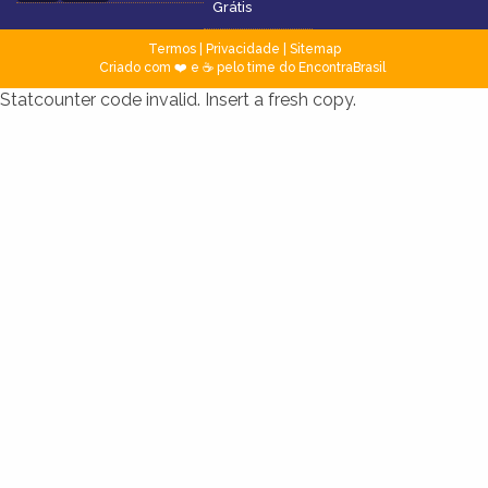
Grátis
Termos
|
Privacidade
|
Sitemap
Criado com ❤️ e ☕ pelo time do EncontraBrasil
Statcounter code invalid. Insert a fresh copy.