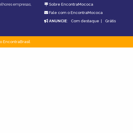
melhores empresas,
Sobre EncontraMococa
Fale com o EncontraMococa
ANUNCIE
:
Com destaque
|
Grátis
o EncontraBrasil