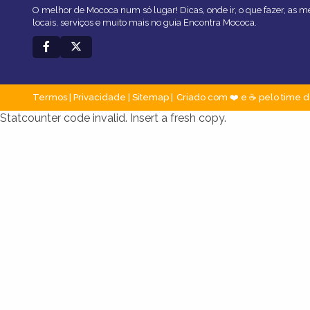
O melhor de Mococa num só lugar! Dicas, onde ir, o que fazer, as 
locais, serviços e muito mais no guia Encontra Mococa.
Termos
|
Privacidade
|
Sitemap
Criado com ❤️ e ☕ pelo time d
Statcounter code invalid. Insert a fresh copy.