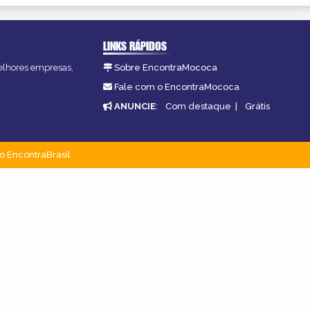
LINKS RÁPIDOS
melhores empresas,
Sobre EncontraMococa
Fale com o EncontraMococa
ANUNCIE
:
Com destaque
|
Grátis
o EncontraBrasil