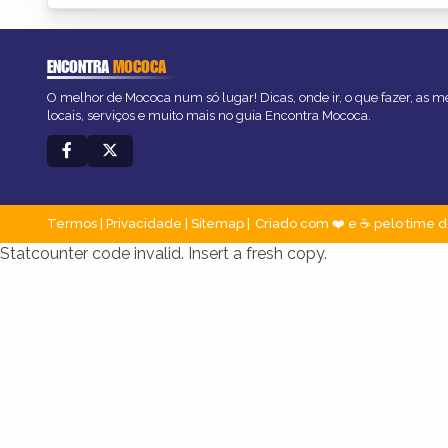
ENCONTRA
MOCOCA
O melhor de Mococa num só lugar! Dicas, onde ir, o que fazer, as 
locais, serviços e muito mais no guia Encontra Mococa.
Termos
|
Privacidade
|
Sitemap
Criado com ❤️ e ☕ pelo time d
Statcounter code invalid. Insert a fresh copy.