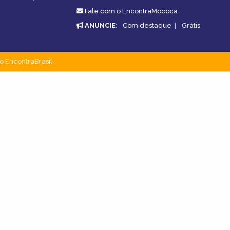
Fale com o EncontraMococa
ANUNCIE
:
Com destaque
|
Grátis
o EncontraBrasil