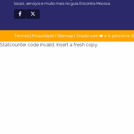
locais, serviços e muito mais no guia Encontra Mococa.
Termos
|
Privacidade
|
Sitemap
Criado com ❤️ e ☕ pelo time d
Statcounter code invalid. Insert a fresh copy.