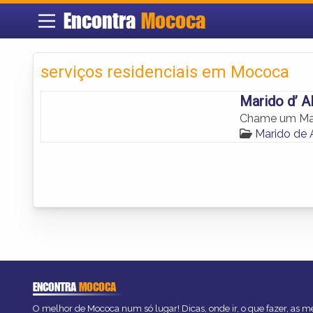
Encontra
Mococa
serviços residenciais em Mococa
Marido d’ A
Chame um Mari
Marido de
ENCONTRA
MOCOCA
O melhor de Mococa num só lugar! Dicas, onde ir, o que fazer, as 