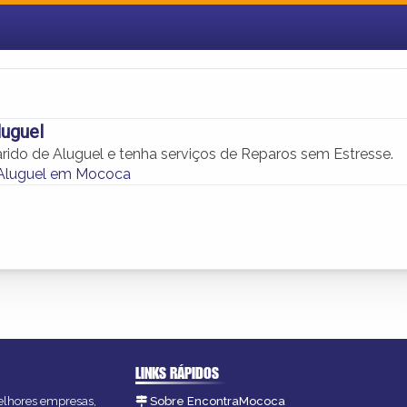
luguel
do de Aluguel e tenha serviços de Reparos sem Estresse.
 Aluguel em Mococa
LINKS RÁPIDOS
melhores empresas,
Sobre EncontraMococa