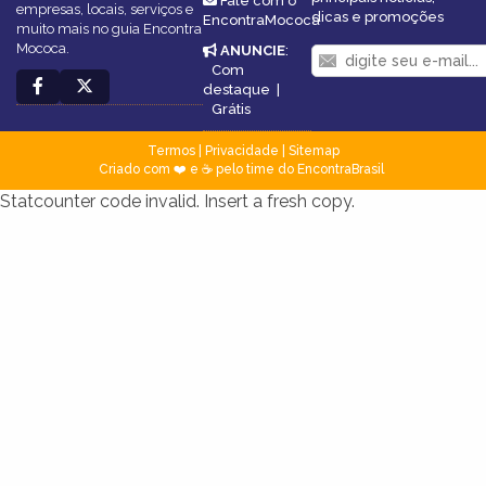
Fale com o
empresas, locais, serviços e
dicas e promoções
EncontraMococa
muito mais no guia Encontra
Mococa.
ANUNCIE
:
Com
destaque
|
Grátis
Termos
|
Privacidade
|
Sitemap
Criado com ❤️ e ☕ pelo time do EncontraBrasil
Statcounter code invalid. Insert a fresh copy.