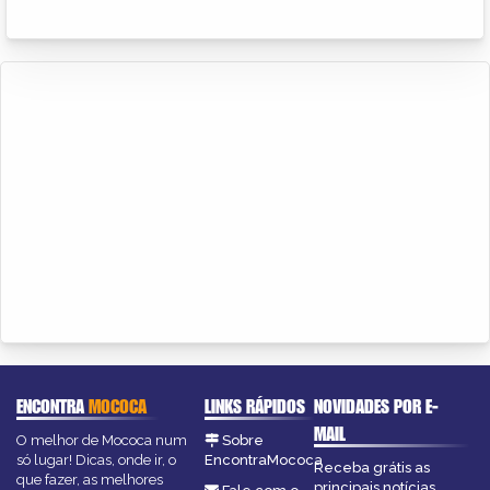
ENCONTRA
MOCOCA
LINKS RÁPIDOS
NOVIDADES POR E-
MAIL
O melhor de Mococa num
Sobre
só lugar! Dicas, onde ir, o
EncontraMococa
Receba grátis as
que fazer, as melhores
principais notícias,