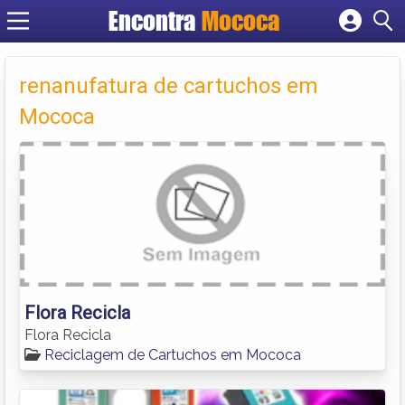
Encontra
Mococa
Cadastrar empresa
Fazer login
renanufatura de cartuchos em
Criar conta
Mococa
Flora Recicla
Flora Recicla
Reciclagem de Cartuchos em Mococa