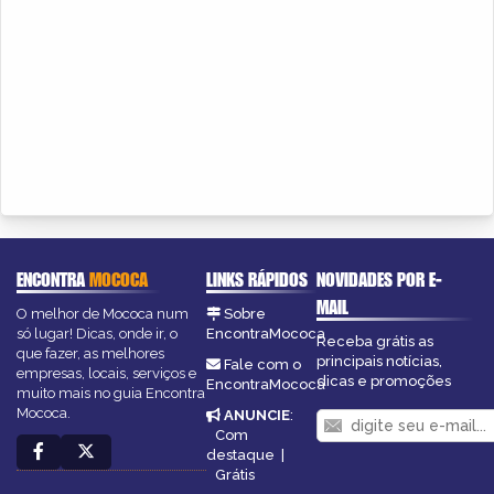
ENCONTRA
MOCOCA
LINKS RÁPIDOS
NOVIDADES POR E-
MAIL
O melhor de Mococa num
Sobre
só lugar! Dicas, onde ir, o
EncontraMococa
Receba grátis as
que fazer, as melhores
principais notícias,
Fale com o
empresas, locais, serviços e
dicas e promoções
EncontraMococa
muito mais no guia Encontra
Mococa.
ANUNCIE
:
Com
destaque
|
Grátis