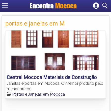
Encontra
Mococa
Cadastrar empresa
Fazer login
portas e janelas em M
Criar conta
Central Mococa Materiais de Construção
Janelas e portas em Mococa. O melhor produto pelo
menor preço!
Portas e Janelas em Mococa