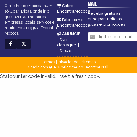
MAIL
O melhor de Mococa num
Sobre
só lugar! Dicas, onde ir, o
EncontraMococa
Receba grátis as
que fazer, as melhores
principais notícias,
Fale com o
empresas, locais, serviços e
dicas e promoções
EncontraMococa
muito mais no guia Encontra
Mococa.
ANUNCIE
:
Com
destaque
|
Grátis
Termos
|
Privacidade
|
Sitemap
Criado com ❤️ e ☕ pelo time do EncontraBrasil
Statcounter code invalid. Insert a fresh copy.