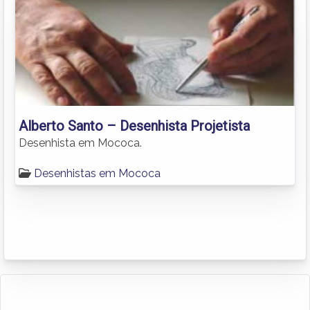
Alberto Santo – Desenhista Projetista
Desenhista em Mococa.
Desenhistas em Mococa