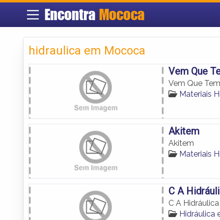
Encontra
Mococa
hidraulica em Mococa
Vem Que T
Vem Que Te
Materiais 
Akitem
Akitem
Materiais 
C A Hidrául
C A Hidráulic
Hidráulica