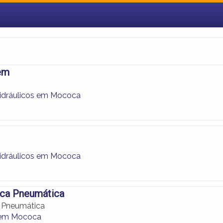
em
m
Hidráulicos em Mococa
Hidráulicos em Mococa
ica Pneumática
a Pneumática
 em Mococa