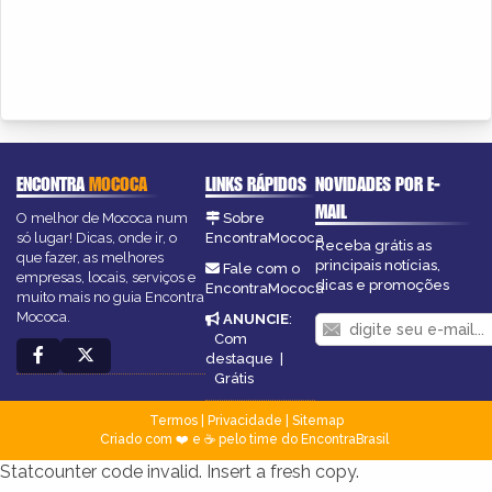
ENCONTRA
MOCOCA
LINKS RÁPIDOS
NOVIDADES POR E-
MAIL
O melhor de Mococa num
Sobre
só lugar! Dicas, onde ir, o
EncontraMococa
Receba grátis as
que fazer, as melhores
principais notícias,
Fale com o
empresas, locais, serviços e
dicas e promoções
EncontraMococa
muito mais no guia Encontra
Mococa.
ANUNCIE
:
Com
destaque
|
Grátis
Termos
|
Privacidade
|
Sitemap
Criado com ❤️ e ☕ pelo time do EncontraBrasil
Statcounter code invalid. Insert a fresh copy.