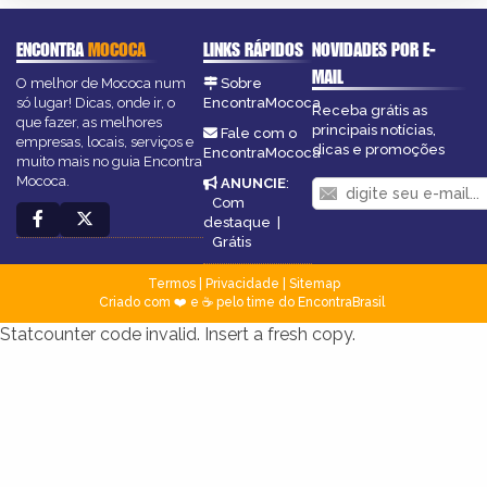
ENCONTRA
MOCOCA
LINKS RÁPIDOS
NOVIDADES POR E-
MAIL
O melhor de Mococa num
Sobre
só lugar! Dicas, onde ir, o
EncontraMococa
Receba grátis as
que fazer, as melhores
principais notícias,
Fale com o
empresas, locais, serviços e
dicas e promoções
EncontraMococa
muito mais no guia Encontra
Mococa.
ANUNCIE
:
Com
destaque
|
Grátis
Termos
|
Privacidade
|
Sitemap
Criado com ❤️ e ☕ pelo time do EncontraBrasil
Statcounter code invalid. Insert a fresh copy.