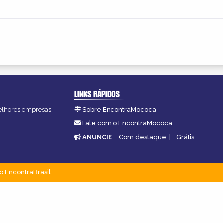
LINKS RÁPIDOS
melhores empresas,
Sobre EncontraMococa
Fale com o EncontraMococa
ANUNCIE
:
Com destaque
|
Grátis
o EncontraBrasil