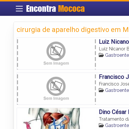
Encontra
Mococa
cirurgia de aparelho digestivo em 
Luiz Nicanor
Luiz Nicanor Be
Gastroente
Francisco J
Francisco José
Gastroente
Dino César 
Tratamento d
Gastroente