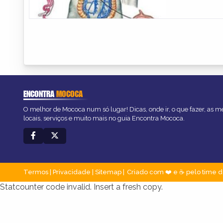
ENCONTRA
MOCOCA
O melhor de Mococa num só lugar! Dicas, onde ir, o que fazer, as 
locais, serviços e muito mais no guia Encontra Mococa.
Termos
|
Privacidade
|
Sitemap
Criado com ❤️ e ☕ pelo time d
Statcounter code invalid. Insert a fresh copy.