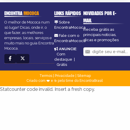
ENCONTRA
MOCOCA
LINKS RÁPIDOS
NOVIDADES POR E-
MAIL
O melhor de Mococa num
Sobre
só lugar! Dicas, onde ir, o
EncontraMococa
Receba grátis as
que fazer, as melhores
principais notícias,
Fale com o
empresas, locais, serviços e
dicas e promoções
EncontraMococa
muito mais no guia Encontra
Mococa.
ANUNCIE
:
Com
destaque
|
Grátis
Termos
|
Privacidade
|
Sitemap
Criado com ❤️ e ☕ pelo time do EncontraBrasil
Statcounter code invalid. Insert a fresh copy.