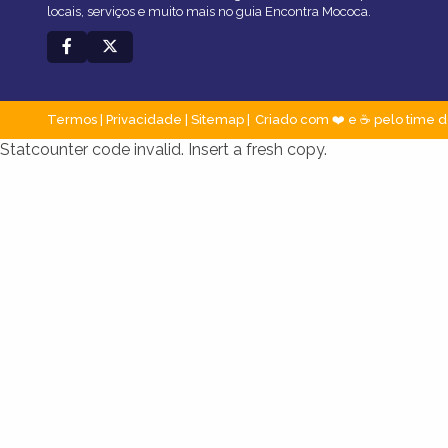
locais, serviços e muito mais no guia Encontra Mococa.
Termos
|
Privacidade
|
Sitemap
Criado com ❤️ e ☕ pelo time d
Statcounter code invalid. Insert a fresh copy.