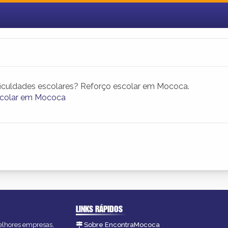
ficuldades escolares? Reforço escolar em Mococa.
scolar em Mococa
LINKS RÁPIDOS
melhores empresas,
Sobre EncontraMococa