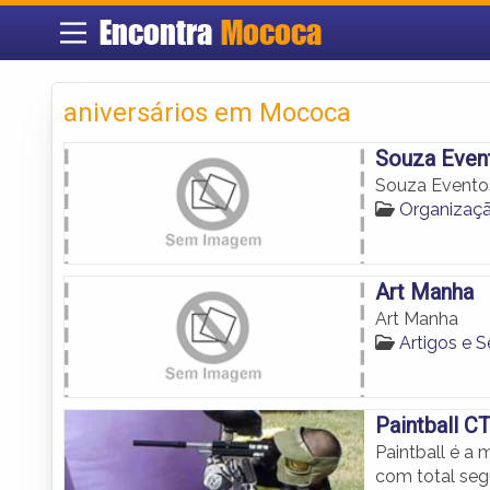
Encontra
Mococa
aniversários em Mococa
Souza Even
Souza Evento
Organizaç
Art Manha
Art Manha
Artigos e 
Paintball C
Paintball é a
com total seg