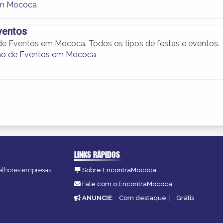
em Mococa
ventos
e Eventos em Mococa. Todos os tipos de festas e eventos.
ão de Eventos em Mococa
LINKS RÁPIDOS
melhores empresas,
Sobre EncontraMococa
Fale com o EncontraMococa
ANUNCIE
:
Com destaque
|
Grátis