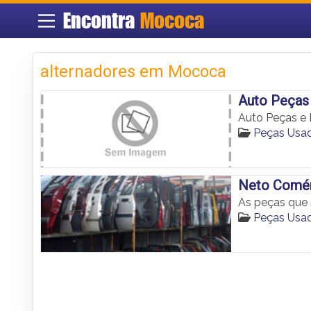
Encontra
Mococa
alternadores em Mococa
Auto Peça
Auto Peças 
Peças Usa
Neto Comér
As peças que
Peças Usa