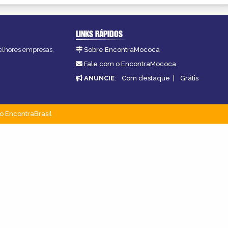
LINKS RÁPIDOS
melhores empresas,
Sobre EncontraMococa
Fale com o EncontraMococa
ANUNCIE
:
Com destaque
|
Grátis
o EncontraBrasil