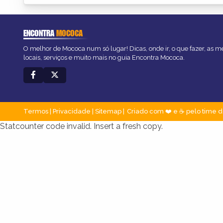
ENCONTRA
MOCOCA
O melhor de Mococa num só lugar! Dicas, onde ir, o que fazer, as 
locais, serviços e muito mais no guia Encontra Mococa.
Termos
|
Privacidade
|
Sitemap
Criado com ❤️ e ☕ pelo time d
Statcounter code invalid. Insert a fresh copy.